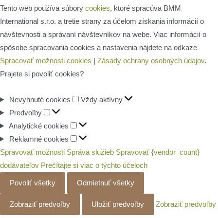
Tento web používa súbory
cookies
, ktoré spracúva BMM
International s.r.o. a tretie strany za účelom získania informácií o
návštevnosti a správaní návštevníkov na webe. Viac informácií o
spôsobe spracovania cookies a nastavenia nájdete na odkaze
Spracovať možnosti cookies
|
Zásady ochrany osobných údajov
.
Prajete si povoliť cookies?
Nevyhnuté
Nevyhnuté cookies
Vždy aktívny
Predvoľby
cookies
Predvoľby
Analytické
Analytické cookies
cookies
Reklamné
Reklamné cookies
cookies
Spravovať možnosti
Správa služieb
Spravovať {vendor_count}
dodávateľov
Prečítajte si viac o týchto účeloch
Povoliť všetky
Odmietnuť všetky
Zobraziť predvoľby
Uložiť predvoľby
Zobraziť predvoľby