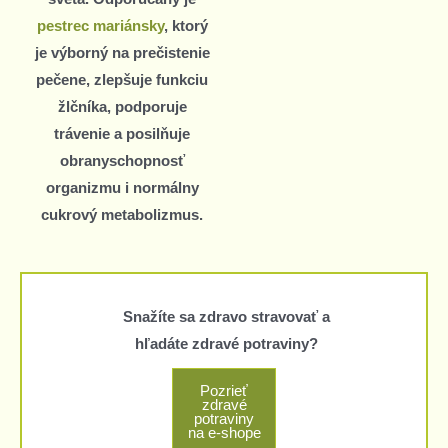
pestrec mariánsky
, ktorý
je výborný na prečistenie
pečene, zlepšuje funkciu
žlčníka, podporuje
trávenie a posilňuje
obranyschopnosť
organizmu i normálny
cukrový metabolizmus.
Snažíte sa zdravo stravovať a
hľadáte zdravé potraviny?
Pozrieť
zdravé
potraviny
na e-shope