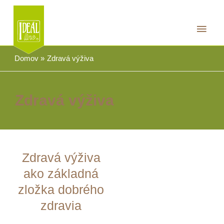
Preskočiť
na
Hlav
obsah
Men
Domov
Zdravá výživa
Zdravá výživa
Zdravá výživa
ako základná
zložka dobrého
zdravia