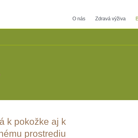
O nás
Zdravá výživa
B
a
á k pokožke aj k
tnému prostrediu