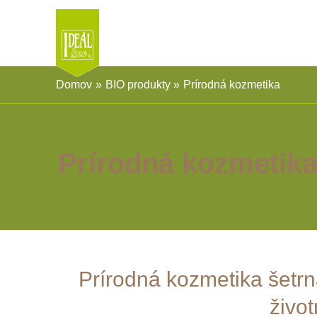
Preskočiť
na
obsah
Domov
BIO produkty
Prírodná kozmetika
Prírodná kozmetik
Prírodná kozmetika šetrn
živo