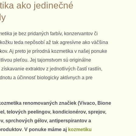
ika ako jedinečné
dy
metika
je bez pridaných farbív, konzervantov či
kožku teda nepôsobí až tak agresívne ako väčšina
ov. Aj preto je prírodná kozmetika v našej ponuke
itlivou pleťou. Jej tajomstvom sú originálne
ískavanie extraktov z jednotlivých častí rastlín,
dnotu a účinnosť biologicky aktívnych a pre
 kozmetika renomovaných značiek (Vivaco, Bione
el, telových peelingov, kondicionérov, sprejov,
, sprchových gélov, antiperspirantov a
produktov
.
V ponuke máme aj
kozmetiku