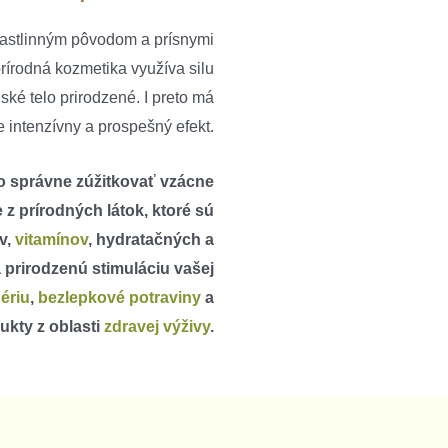
rastlinným pôvodom a prísnymi
rírodná kozmetika využíva silu
dské telo prirodzené. I preto má
 intenzívny a prospešný efekt.
o správne zúžitkovať vzácne
e z prírodných látok, ktoré sú
v,
vitamínov
, hydratačných a
 prirodzenú stimuláciu vašej
ériu
,
bezlepkové potraviny
a
ukty z oblasti
zdravej výživy
.