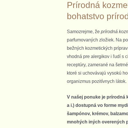
Prírodná kozmet
bohatstvo príro
Samozrejme, že
prírodná koz
parfumovaných zložiek. Na po
bežných kozmetických prípravk
vhodná pre alergikov i ľudí s c
receptúry, zamerané na šetrné z
ktoré si uchovávajú vysokú ho
organizmus pozitívnych látok.
V našej ponuke je prírodná
a i.) dostupná vo forme mydi
šampónov, krémov, balzamov
mnohých iných overených 