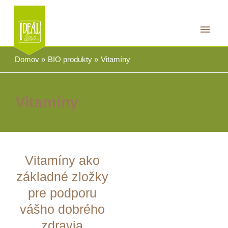
Preskočiť
na
Hlav
obsah
Men
Domov
BIO produkty
Vitamíny
Vitamíny
Vitamíny ako
základné zložky
pre podporu
vášho dobrého
zdravia