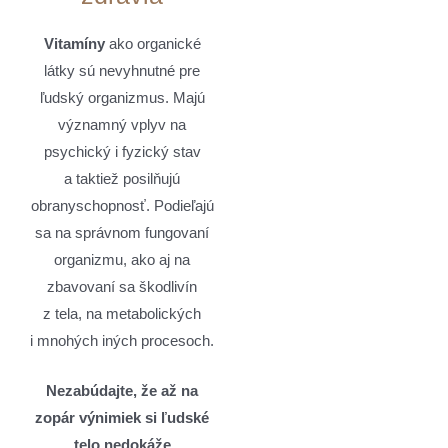
Vitamíny
ako organické
látky sú nevyhnutné pre
ľudský organizmus. Majú
významný vplyv na
psychický i fyzický stav
a taktiež posilňujú
obranyschopnosť. Podieľajú
sa na správnom fungovaní
organizmu, ako aj na
zbavovaní sa škodlivín
z tela, na metabolických
i mnohých iných procesoch.
Nezabúdajte, že až na
zopár výnimiek si ľudské
telo nedokáže