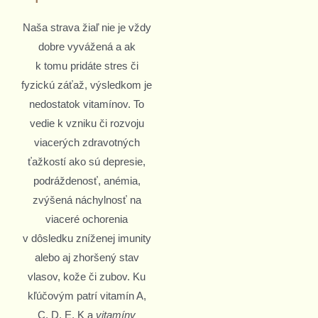
Naša strava žiaľ nie je vždy
dobre vyvážená a ak
k tomu pridáte stres či
fyzickú záťaž, výsledkom je
nedostatok vitamínov. To
vedie k vzniku či rozvoju
viacerých zdravotných
ťažkostí ako sú depresie,
podráždenosť, anémia,
zvýšená náchylnosť na
viaceré ochorenia
v dôsledku zníženej imunity
alebo aj zhoršený stav
vlasov, kože či zubov. Ku
kľúčovým patrí vitamín A,
C, D, E, K a
vitamíny