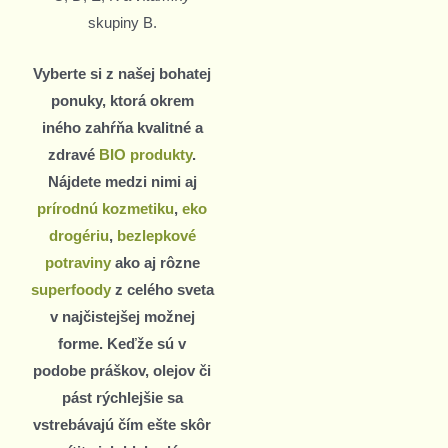
skupiny B.
Vyberte si z našej bohatej
ponuky, ktorá okrem
iného zahŕňa kvalitné a
zdravé
BIO produkty
.
Nájdete medzi nimi aj
prírodnú kozmetiku
,
eko
drogériu
,
bezlepkové
potraviny
ako aj rôzne
superfoody
z celého sveta
v najčistejšej možnej
forme. Keďže sú v
podobe práškov, olejov či
pást rýchlejšie sa
vstrebávajú čím ešte skôr