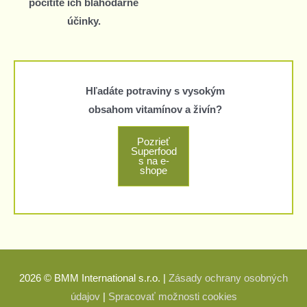
pocítite ich blahodárne
účinky.
Hľadáte potraviny s vysokým
obsahom vitamínov a živín?
Pozrieť
Superfood
s na e-
shope
2026 © BMM International s.r.o. |
Zásady ochrany osobných
údajov
|
Spracovať možnosti cookies